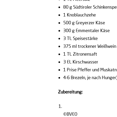
80 g Südtiroler Schinkensp
1 Knoblauchzehe
500 g Greyerzer Käse
300 g Emmentaler Käse
3 TL Speisestärke
375 ml trockener Weißwein
1 TL Zitronensaft
3 EL Kirschwasser
1 Prise Pfeffer und Muskat
4–6 Brezeln, je nach Hunger
Zubereitung:
©BVEO