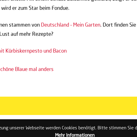
wird er zum Star beim Fondue.
ionen stammen von
Deutschland – Mein Garten
. Dort finden S
Lust auf mehr Rezepte?
mit Kürbiskernpesto und Bacon
schöne Blaue mal anders
zung unserer Webseite werden Cookies benötigt. Bitte stimmen Sie 
meiner Guten Tag Apotheke
Kontakt
Impressum
Dat
Mehr Informationen