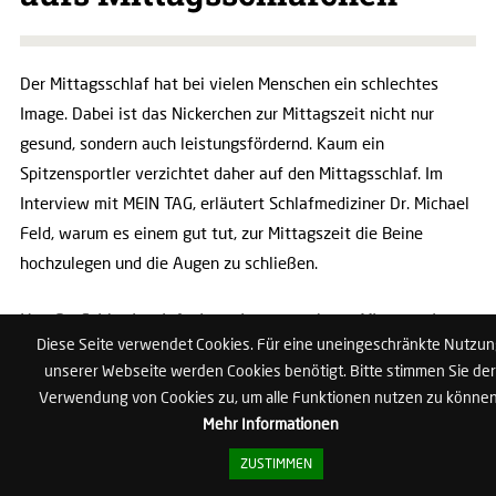
Der Mittagsschlaf hat bei vielen Menschen ein schlechtes
Image. Dabei ist das Nickerchen zur Mittagszeit nicht nur
gesund, sondern auch leistungsfördernd. Kaum ein
Spitzensportler verzichtet daher auf den Mittagsschlaf. Im
Interview mit MEIN TAG, erläutert Schlafmediziner Dr. Michael
Feld, warum es einem gut tut, zur Mittagszeit die Beine
hochzulegen und die Augen zu schließen.
Herr Dr. Feld
,
wir telefonieren jetzt gerade zur Mittagszeit
Diese Seite verwendet Cookies. Für eine uneingeschränkte Nutzu
miteinander. Sollten wir stattdessen nicht lieber ein kurzes
unserer Webseite werden Cookies benötigt. Bitte stimmen Sie der
Nickerchen halten?
Verwendung von Cookies zu, um alle Funktionen nutzen zu können
Mehr Informationen
Das ist eine berechtigte Frage. Tatsächlich hat sich in großen
ZUSTIMMEN
Studien gezeigt, dass so ein Power-Nap am Mittag bei vielen