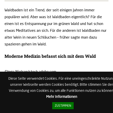
Waldbaden ist ein Trend, der seit einigen Jahren immer
populärer wird. Aber was ist Waldbaden eigentlich? Für die
einen ist es Entspannung pur im grünen Wald und hat schon
etwas Meditatives an sich. Für die anderen ist Waldbaden nur
alter Wein in neuen Schläuchen – früher sagte man dazu
spazieren gehen im Wald.
Moderne Medizin befasst sich mit dem Wald
©Inga Nielsen/stock.adobe.com
Wir brauchen ihn buchstäblich wie die Luft zum Atmen – den
Diese Seite verwendet Cookies. Für eine uneingeschränkte Nutzu
unserer Webseite werden Cookies benötigt. Bitte stimmen Sie der
Wald. Laut Definition ist es nur ein Stück Erdoberfläche, das
Verwendung von Cookies zu, um alle Funktionen nutzen zu können
dicht mit Bäumen bewachsen ist. Doch im wahren Leben ist
Mehr Informationen
der Wald so viel mehr – Märchen und Mythen ranken sich um
ihn, er steht gleichermaßen für Erholung, heile Welt und
ZUSTIMMEN
Abenteuer. „Der Wald ist einer der kostbarsten Schätze, die