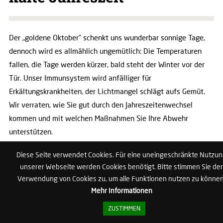
Der „goldene Oktober” schenkt uns wunderbar sonnige Tage,
dennoch wird es allmählich ungemütlich: Die Temperaturen
fallen, die Tage werden kürzer, bald steht der Winter vor der
Tür. Unser Immunsystem wird anfälliger für
Erkältungskrankheiten, der Lichtmangel schlägt aufs Gemüt.
Wir verraten, wie Sie gut durch den Jahreszeitenwechsel
kommen und mit welchen Maßnahmen Sie Ihre Abwehr
unterstützen.
Gönnen Sie sich viel Luft und Licht
Diese Seite verwendet Cookies. Für eine uneingeschränkte Nutzu
unserer Webseite werden Cookies benötigt. Bitte stimmen Sie der
Verwendung von Cookies zu, um alle Funktionen nutzen zu können
©Volker Witt/stock.adobe.com
Mehr Informationen
Draußen wird es deutlich kühler und ungemütlicher, da
ZUSTIMMEN
kuschelt man sich gerne zu Hause ein. Frische Luft braucht der