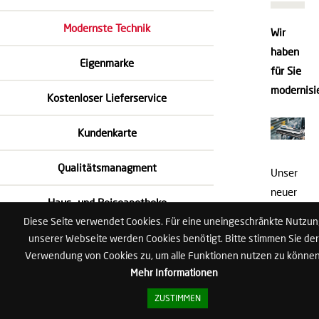
Modernste Technik
Wir
haben
Eigenmarke
für Sie
modernisie
Kostenloser Lieferservice
Kundenkarte
Qualitätsmanagment
Unser
neuer
Haus- und Reiseapotheke
Kommissi
Diese Seite verwendet Cookies. Für eine uneingeschränkte Nutzu
hält
Geräte zum Ausleihen
unserer Webseite werden Cookies benötigt. Bitte stimmen Sie der
uns ab
Verwendung von Cookies zu, um alle Funktionen nutzen zu können
sofort
Zytostatika
Mehr Informationen
den
ZUSTIMMEN
Rücken