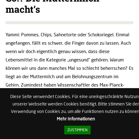
macht‘s
Yammi: Pommes, Chips, Sahnetorte oder Schokoriegel. Einmal
angefangen, fällt es schwer, die Finger davon zu lassen. Auch
wenn wir doch eigentlich genau wissen, dass diese
Lebensmittel in die Kategorie „ungesund“ gehören. Warum
können wir uns dann manches Mal so schlecht beherrschen? Es
liegt an der Muttermilch und am Belohnungszentrum im
Gehirn. Zumindest haben Wissenschaftler des Max-Planck-
Institutes für Stoffwechselforschung in Köln dafür diese
Diese Seite verwendet Cookies. Für eine uneingeschränkte Nutzu
wissenschaftliche Erklärung gefunden.
unserer Webseite werden Cookies benötigt. Bitte stimmen Sie der
Verwendung von Cookies zu, um alle Funktionen nutzen zu können
Muttermilch – eine Kombi aus Fetten und
Mehr Informationen
Kohlenhydraten
ZUSTIMMEN